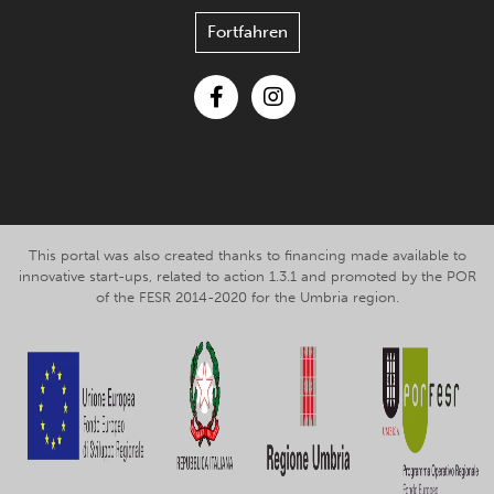
Fortfahren
Facebook
Instagram
This portal was also created thanks to financing made available to
innovative start-ups, related to action 1.3.1 and promoted by the POR
of the FESR 2014-2020 for the Umbria region.