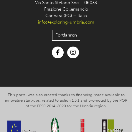
Via Santo Stefano Snc – 06033
Frazione Collemancio
Cannara (PG) – Italia
info@exploring-umbria.com
Fortfahren
Facebook
Instagram
This portal was also created thanks to financing made available to
innovative start-ups, related to action 1.3.1 and promoted by the POR
of the FESR 2014-2020 for the Umbria region.