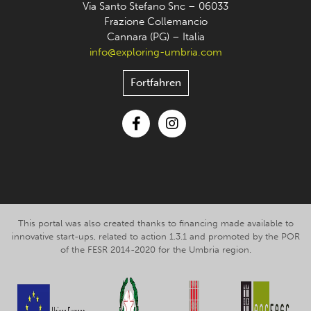
Via Santo Stefano Snc – 06033
Frazione Collemancio
Cannara (PG) – Italia
info@exploring-umbria.com
Fortfahren
Facebook
Instagram
This portal was also created thanks to financing made available to
innovative start-ups, related to action 1.3.1 and promoted by the POR
of the FESR 2014-2020 for the Umbria region.