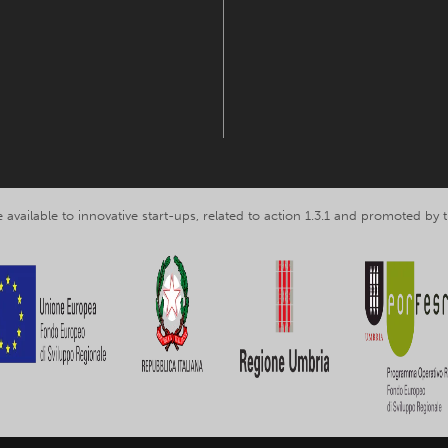
 available to innovative start-ups, related to action 1.3.1 and promoted b