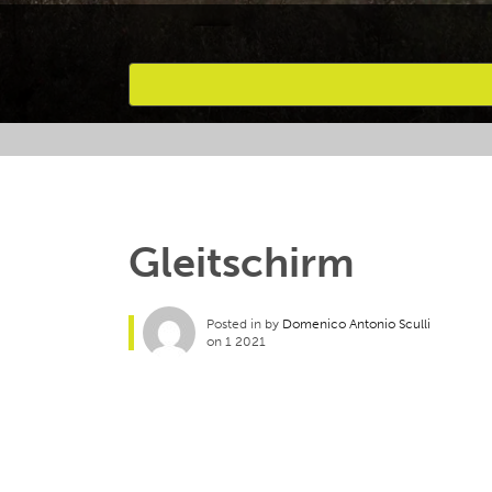
Bevorzugte Aktivitäten
Gleitschirm
Posted in by
Domenico Antonio Sculli
on 1 2021