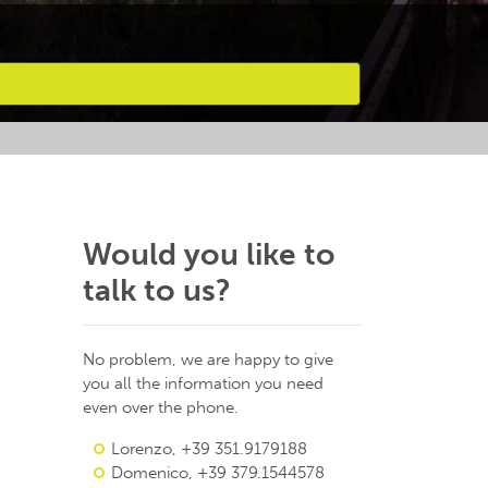
Would you like to
talk to us?
No problem, we are happy to give
you all the information you need
even over the phone.
Lorenzo, +39 351.9179188
Domenico, +39 379.1544578