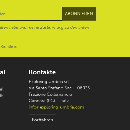
alten habe und meine Zustimmung zu den unten
Richtlinie
.
al
Kontakte
Exploring Umbria srl
Via Santo Stefano Snc – 06033
al
Frazione Collemancio
UE
Cannara (PG) – Italia
info@exploring-umbria.com
Fortfahren