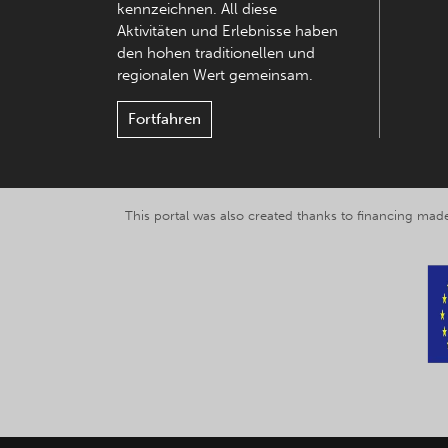
kennzeichnen. All diese
Aktivitäten und Erlebnisse haben
den hohen traditionellen und
regionalen Wert gemeinsam.
Fortfahren
This portal was also created thanks to financing made