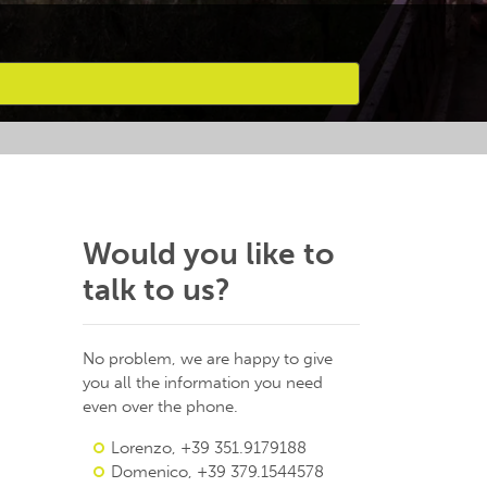
Would you like to
talk to us?
No problem, we are happy to give
you all the information you need
even over the phone.
Lorenzo, +39 351.9179188
Domenico, +39 379.1544578