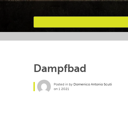
Bevorzugte Aktivitäten
Dampfbad
Posted in by
Domenico Antonio Sculli
on 1 2021