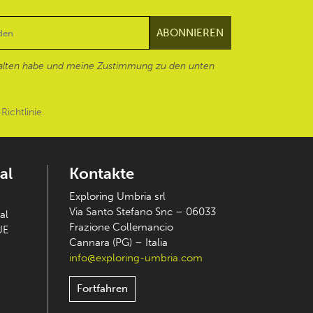
alten habe und meine Zustimmung zu den unten
Richtlinie
.
al
Kontakte
Exploring Umbria srl
Via Santo Stefano Snc – 06033
al
Frazione Collemancio
UE
Cannara (PG) – Italia
info@exploring-umbria.com
Fortfahren