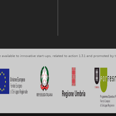
 available to innovative start-ups, related to action 1.3.1 and promoted b