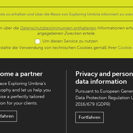
en über die
Datenschutzbestimmungen enthaltenen
Informationen erh
angegebenen Zwecken erteile.
Um diesen Service zu nutzen
estatte die Verwendung von technischen Cookies gemäß Ihrer
Cookie-
ome a partner
Privacy and person
data information
ce Exploring Umbria's
sophy and let us help you
Pursuant to European Gener
ise a perfectly tailored
Data Protection Regulation 
on for your clients.
2016/679 (GDPR)
tfahren
Fortfahren