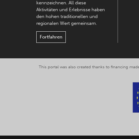
kennzeichnen. All diese
Aktivitäten und Erlebnisse haben
den hohen traditionellen und
regionalen Wert gemeinsam.
Fortfahren
This portal was also created thanks to financing made