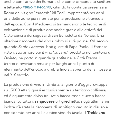
anche con l’arrivo dei Romani, che come ci ricorda lo scrittore
e letterato
Plinio il Vecchio
, citando la continua presenza a
Roma del vitigno “
tudernis
” (di Todi), rappresentò per anni
una delle zone più rinomate per la produzione vitivinicola
dell’epoca. Con il Medioevo si tramandarono le tecniche di
coltivazione e di produzione anche grazie alla attività dei
Cistercensi e dei seguaci di San Benedetto da Norcia. Una
ulteriore riscoperta del vino umbro si avrà poi nel XVI secolo,
quando
Sante
Lancerio
, bottigliere di Papa Paolo III Farnese,
visto il suo amore per il vino “
sucano
” prodotto nel territorio di
Orvieto, ne portò in grande quantità nella Città Eterna. Il
territorio orvietano rimase per lunghi anni il punto di
riferimento dell’enologia umbra fino all’avvento della filossera
nel XIX secolo.
La produzione di vino in Umbria, al giorno d’oggi si sviluppa
su 13000 ettari, quasi esclusivamente su territorio collinare,
ed è equamente divisa tra uve a bacca rossa e uve a bacca
bianca, su tutte il
sangiovese
e il
grechetto
; negli ultimi anni
inoltre c’è stata la riscoperta di un vitigno caduto in disuso e
considerato per anni il classico vino da tavola, il
Trebbiano