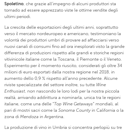
Spoletino
, che grazie all’impegno di alcuni produttori sta
tornado ad essere apprezzato viste le ottime vendite degli
ultimi periodi.
La crescita delle esportazioni degli ultimi anni, soprattutto
verso il mercato nordeuropeo e americano, testimoniano la
volontà dei produttori umbri di provare ad affacciarsi verso
nuovi canali di consumi fino ad ora inesplorati visto la grande
differenza di produzioni rispetto alle grandi e storiche regioni
vitivinicole italiane come la Toscana, il Piemonte o il Veneto.
Esperimento per il momento riuscito, considerati gli oltre 34
milioni di euro esportati dalla nostra regione nel 2018, in
aumento dello 0,9 % rispetto all’anno precedente. Alcune
riviste specializzate del settore inoltre, su tutte
Wine
Enthusiast
, non nascondo le loro lodi per la nostra piccola
realtà, arrivando addirittura a nominarla, unica tra le regioni
italiane, come una delle “
Top Wine Getaways
” mondiali, al
pari di mostri sacri come la
Sonoma County
in California o la
zona di
Mendoza
in Argentina.
La produzione di vino in Umbria si concentra perlopiù su tre