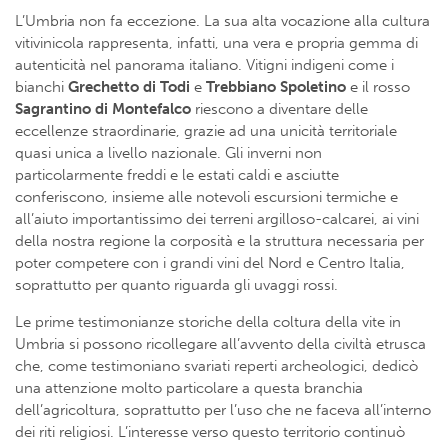
L’Umbria non fa eccezione. La sua alta vocazione alla cultura
vitivinicola rappresenta, infatti, una vera e propria gemma di
autenticità nel panorama italiano. Vitigni indigeni come i
bianchi
Grechetto di Todi
e
Trebbiano
Spoletino
e il rosso
Sagrantino
di
Montefalco
riescono a diventare delle
eccellenze straordinarie, grazie ad una unicità territoriale
quasi unica a livello nazionale. Gli inverni non
particolarmente freddi e le estati caldi e asciutte
conferiscono, insieme alle notevoli escursioni termiche e
all’aiuto importantissimo dei terreni argilloso-calcarei, ai vini
della nostra regione la corposità e la struttura necessaria per
poter competere con i grandi vini del Nord e Centro Italia,
soprattutto per quanto riguarda gli uvaggi rossi.
Le prime testimonianze storiche della coltura della vite in
Umbria si possono ricollegare all’avvento della civiltà etrusca
che, come testimoniano svariati reperti archeologici, dedicò
una attenzione molto particolare a questa branchia
dell’agricoltura, soprattutto per l’uso che ne faceva all’interno
dei riti religiosi. L’interesse verso questo territorio continuò