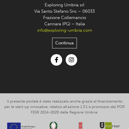
Exploring Umbria srl
Via Santo Stefano Snc – 06033
Frazione Collemancio
Cannara (PG) – Italia
info@exploring-umbria.com
Continua
Facebook
Instagram
Il presente portale è stato realizzato anche grazie al finanziamento
per le start-up innovative, relativo all’azione 1.3.1 e promosso dal POR
FESR 2014-2020 della Regione Umbria.