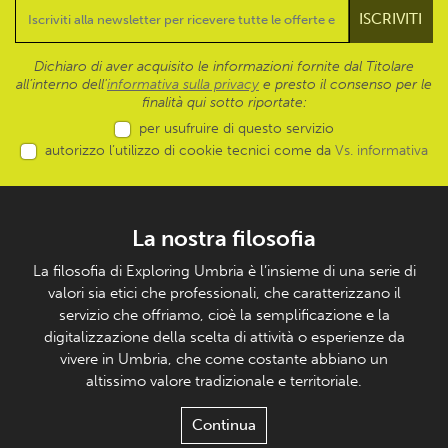
Dichiaro di aver acquisito le informazioni fornite dal Titolare
all’interno dell'
informativa sulla privacy
e presto il consenso per le
finalità qui sotto riportate:
per usufruire di questo servizio
autorizzo l’utilizzo di cookie tecnici come da
Vs. informativa
La nostra filosofia
La filosofia di Exploring Umbria è l’insieme di una serie di
valori sia etici che professionali, che caratterizzano il
servizio che offriamo, cioè la semplificazione e la
digitalizzazione della scelta di attività o esperienze da
vivere in Umbria, che come costante abbiano un
altissimo valore tradizionale e territoriale.
Continua