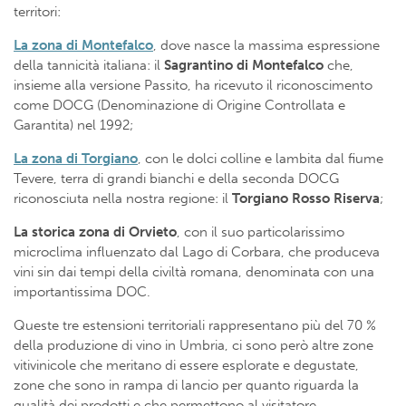
territori:
La zona di Montefalco
, dove nasce la massima espressione
della tannicità italiana: il
Sagrantino di Montefalco
che,
insieme alla versione Passito, ha ricevuto il riconoscimento
come DOCG (Denominazione di Origine Controllata e
Garantita) nel 1992;
La zona di Torgiano
, con le dolci colline e lambita dal fiume
Tevere, terra di grandi bianchi e della seconda DOCG
riconosciuta nella nostra regione: il
Torgiano Rosso Riserva
;
La storica zona di Orvieto
, con il suo particolarissimo
microclima influenzato dal Lago di Corbara, che produceva
vini sin dai tempi della civiltà romana, denominata con una
importantissima DOC.
Queste tre estensioni territoriali rappresentano più del 70 %
della produzione di vino in Umbria, ci sono però altre zone
vitivinicole che meritano di essere esplorate e degustate,
zone che sono in rampa di lancio per quanto riguarda la
qualità dei prodotti e che permettono al visitatore