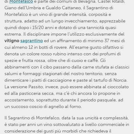
di
Montefalco
e parte dei comuni di Bevagna, Castel Ritaldi,
Giano dell’Umbria e Gualdo Cattaneo, il Sagrantino di
Montefalco è un vino di grande intensità, corposità e
struttura, adatto ad un lungo invecchiamento, apprezzabile
quindi dopo i 15/20 anni e dotato di una tannicità quasi
estrema. Il disciplinare impone l’utilizzo esclusivamente del
vitigno
sagrantino
ed un affinamento di minimo 37 mesi di
cui almeno 12 in botti di rovere. All’esame gusto olfattivo si
denota un colore rosso rubino intenso con dei profumi di
spezie e frutta rossa, oltre che di cuoio e caffè. Gli
abbinamenti con il cibo passano dalla carne stufata ai classici
salumi e formaggi stagionati del nostro territorio, senza
dimenticare i piatti di cacciagione e paste al tartufo di Norcia.
La versione Passito, invece, può essere abbinata al cioccolato
ed alla pasticceria secca, ma c’è chi ancora lo propone in
accostamento, soprattutto durante il periodo pasquale, ad
un succoso coscio di agnello al forno.
Il Sagrantino di Montefalco, data la sua unicità e complessità,
è stato per anni un vino sottovalutato a livello commerciale in
considerazione dei gusti più morbidi che richiedeva il