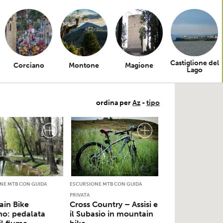
Castiglione del
Corciano
Montone
Magione
Lago
ordina per
Az
-
tipo
NE MTB CON GUIDA
ESCURSIONE MTB CON GUIDA
PRIVATA
in Bike
Cross Country – Assisi e
no: pedalata
il Subasio in mountain