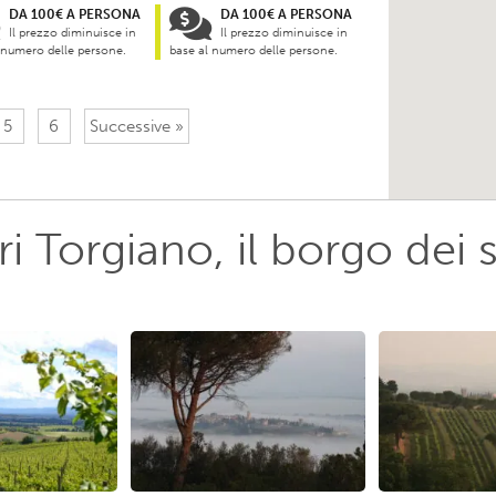
DA 100€ A PERSONA
DA 100€ A PERSONA
Il prezzo diminuisce in
Il prezzo diminuisce in
 numero delle persone.
base al numero delle persone.
5
6
Successive »
i Torgiano, il borgo dei 