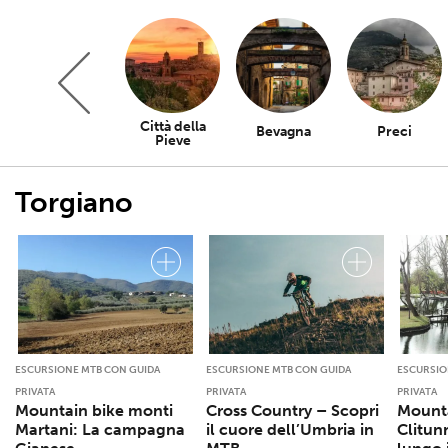
Città della
Trevi
Bevagna
Preci
Pieve
Torgiano
ESCURSIONE MTB CON GUIDA
ESCURSIONE MTB CON GUIDA
ESCURSIO
PRIVATA
PRIVATA
PRIVATA
Mountain bike monti
Cross Country – Scopri
Mounta
Martani: La campagna
il cuore dell’Umbria in
Clitun