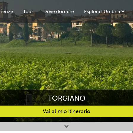
rienze
Tour
Dove dormire
Esplora l’Umbria
TORGIANO
Vai al mio itinerario