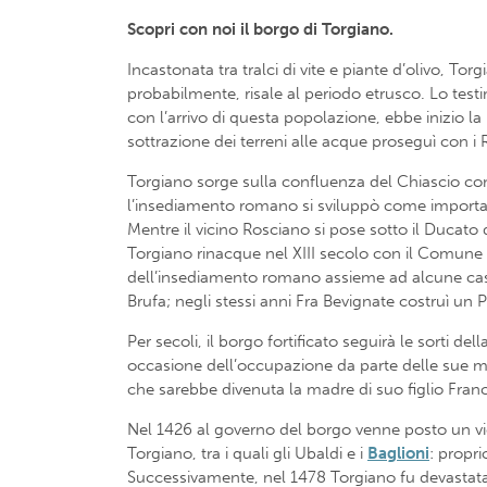
Scopri con noi il borgo di Torgiano.
Incastonata tra tralci di vite e piante d’olivo, Tor
probabilmente, risale al periodo etrusco. Lo testi
con l’arrivo di questa popolazione, ebbe inizio la
sottrazione dei terreni alle acque proseguì con i
Torgiano sorge sulla confluenza del Chiascio con 
l’insediamento romano si sviluppò come importante 
Mentre il vicino Rosciano si pose sotto il Ducato 
Torgiano rinacque nel XIII secolo con il Comune 
dell’insediamento romano assieme ad alcune case,
Brufa; negli stessi anni Fra Bevignate costruì un
Per secoli, il borgo fortificato seguirà le sorti de
occasione dell’occupazione da parte delle sue mi
che sarebbe divenuta la madre di suo figlio Fran
Nel 1426 al governo del borgo venne posto un vica
Torgiano, tra i quali gli Ubaldi e i
Baglioni
: propri
Successivamente, nel 1478 Torgiano fu devastata 