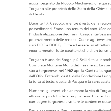
accompagnato da Niccolò Machiavelli che qui scris
Torgiano alle proprietà dello Stato della Chiesa, 
di Deruta.
Durante il XIX secolo, mentre il resto della regi
possedimenti. Erano una tenuta dei conti Meniconi
l’industrializzazione degli anni Cinquanta-Sessa
potenziamento delle rendite. Grazie agli investime
suoi DOC e DOCG). Oltre ad essere un attrattivo p
incontaminato. Tutte caratteristiche di un turismo 
Torgiano è uno dei Borghi più Belli d’Italia, nonc
Comunità Montana Monti del Trasimeno. La sua stor
storia torgianese, nel 1962 aprì la Cantina Lungar
dell’Olio. Entrambi gestiti dalla Fondazione Lunga
la torta al testo, quella di Pasqua e la schiacciat
Numerosi gli eventi che animano la vita di Torgian
attorno ai prodotti della propria terra. Come i Fuo
campagne torgianesi e visitare le cantine in occ
Per la ricorrenza di San Lorenzo, piatti tradizional