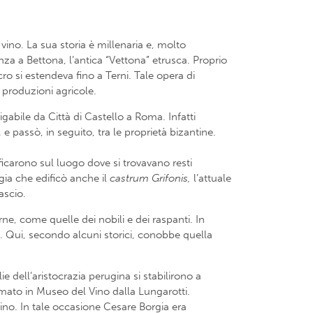
l vino. La sua storia è millenaria e, molto
nza a Bettona, l’antica “Vettona” etrusca. Proprio
ro si estendeva fino a Terni. Tale opera di
 produzioni agricole.
abile da Città di Castello a Roma. Infatti
e passò, in seguito, tra le proprietà bizantine.
ificarono sul luogo dove si trovavano resti
gia che edificò anche il
castrum Grifonis,
l’attuale
ascio.
erne, come quelle dei nobili e dei raspanti. In
. Qui, secondo alcuni storici, conobbe quella
dell’aristocrazia perugina si stabilirono a
ormato in Museo del Vino dalla Lungarotti.
ino. In tale occasione Cesare Borgia era