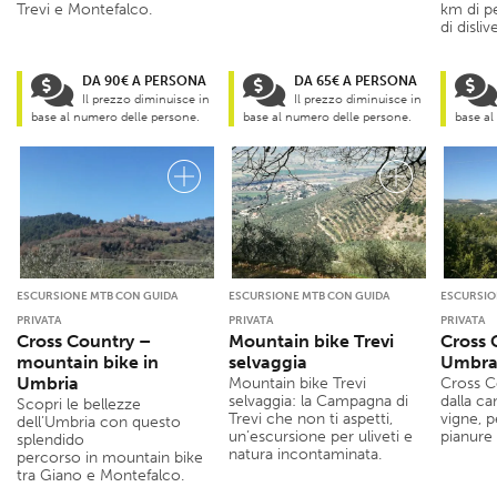
Trevi e Montefalco.
km di p
di dislive
DA 90€ A PERSONA
DA 65€ A PERSONA
Il prezzo diminuisce in
Il prezzo diminuisce in
base al numero delle persone.
base al numero delle persone.
base al
ESCURSIONE MTB CON GUIDA
ESCURSIONE MTB CON GUIDA
ESCURSIO
PRIVATA
PRIVATA
PRIVATA
Cross Country –
Mountain bike Trevi
Cross 
mountain bike in
selvaggia
Umbr
Umbria
Mountain bike Trevi
Cross C
selvaggia: la Campagna di
dalla ca
Scopri le bellezze
Trevi che non ti aspetti,
vigne, 
dell’Umbria con questo
un’escursione per uliveti e
pianure 
splendido
natura incontaminata.
percorso in mountain bike
tra Giano e Montefalco.