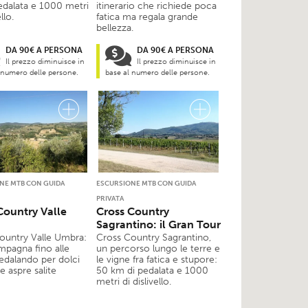
edalata e 1000 metri
itinerario che richiede poca
llo.
fatica ma regala grande
bellezza.
DA 90€ A PERSONA
DA 90€ A PERSONA
Il prezzo diminuisce in
Il prezzo diminuisce in
 numero delle persone.
base al numero delle persone.
NE MTB CON GUIDA
ESCURSIONE MTB CON GUIDA
PRIVATA
Country Valle
Cross Country
a
Sagrantino: il Gran Tour
ountry Valle Umbra:
Cross Country Sagrantino,
mpagna fino alle
un percorso lungo le terre e
pedalando per dolci
le vigne fra fatica e stupore:
e aspre salite
50 km di pedalata e 1000
metri di dislivello.