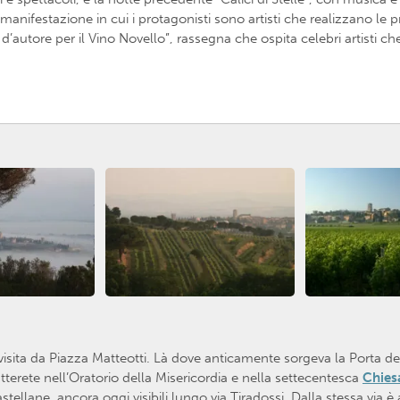
manifestazione in cui i protagonisti sono artisti che realizzano le pr
d’autore per il Vino Novello”, rassegna che ospita celebri artisti c
a visita da Piazza Matteotti. Là dove anticamente sorgeva la Porta d
terete nell’Oratorio della Misericordia e nella settecentesca
Chies
ellane, ancora oggi visibili lungo via Tiradossi. Dalla stessa via è