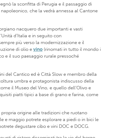
gnò la sconfitta di Perugia e il passaggio di
iodo napoleonico, che la vedrà annessa al Cantone
 Torgiano nacquero due importanti e vasti
nità d’Italia e in seguito con
 sempre più verso la modernizzazione e il
duzione di olio e
vino
(rinomati in tutto il mondo i
ico e il suo paesaggio rurale pressoché
 Vini del Cantico ed è Città Slow e membro della
icoltura umbra e protagonista indiscusso della
 come il Museo del Vino, e quello dell’Olivo e
isiti piatti tipici a base di grano e farina, come
propria origine alle tradizioni che ruotano
ile e maggio potrete esplorare a piedi o in bici le
, potrete degustare cibo e vini DOC e DOCG.
punti di ristoro disseminati tra le vie del borgo.