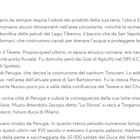
giano da sempre respira l’odore dei prodotti della sua terra: l’olio e i
moniano alcuni ritrovamenti nell’area circostante, nonché la vicina
 bonifica delle paludi del Lago Tiberino; il bacino che da San Sepolc
 Romani, che costruirono canali per drenare l’acqua e proteggere le
il Tevere. Proprio quest’ultimo, in epoca etrusco-romana, era navig
porto fluviale. Fu distrutto però dai Goti di Agilulfo nel 595 d.C. 
di Spoleto.
di Perugia, che decise la costruzione del
castrum Torsciani
. Lo ed
 nell’area dell’attuale pieve di San Bartolomeo. Fu la stessa Peru
 Ponte Nuovo poco più a valle della confluenza del Tevere e del Chi
lla vicina città di Perugia e subirà le conseguenze delle sue lotte int
lizie, Muzio Attendolo Jacopo detto “Lo Sforza” si recò a Torgiano
cesco, futuro duca di Milano.
rio inviato da Perugia. In questo stesso periodo numerose famiglie 
o questi ultimi nel XVII secolo vi eressero il proprio palazzo, trasf
dalla peste e saccheggiata dai 10.000 soldati del Duca del Valent