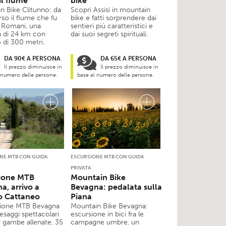
il fiume
bike
n Bike Clitunno: da
Scopri Assisi in mountain
rso il fiume che fu
bike e fatti sorprendere dai
i Romani, una
sentieri più caratteristici e
a di 24 km con
dai suoi segreti spirituali.
lo di 300 metri.
DA 90€ A PERSONA
DA 65€ A PERSONA
Il prezzo diminuisce in
Il prezzo diminuisce in
 numero delle persone.
base al numero delle persone.
NE MTB CON GUIDA
ESCURSIONE MTB CON GUIDA
PRIVATA
ione MTB
Mountain Bike
a, arrivo a
Bevagna: pedalata sulla
o Cattaneo
Piana
sione MTB Bevagna
Mountain Bike Bevagna:
esaggi spettacolari
escursione in bici fra le
r gambe allenate. 35
campagne umbre, un