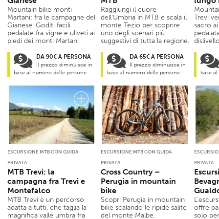
Gianese
MTB
lungo 
Mountain bike monti
Raggiungi il cuore
Mountai
Martani: fra le campagne del
dell’Umbria in MTB e scala il
Trevi ve
Gianese. Goditi facili
monte Tezio per scoprire
sacro a
pedalate fra vigne e uliveti ai
uno degli scenari più
pedalat
piedi dei monti Martani
suggestivi di tutta la regione.
dislivel
DA 90€ A PERSONA
DA 65€ A PERSONA
Il prezzo diminuisce in
Il prezzo diminuisce in
base al numero delle persone.
base al numero delle persone.
base al
ESCURSIONE MTB CON GUIDA
ESCURSIONE MTB CON GUIDA
ESCURSIO
PRIVATA
PRIVATA
PRIVATA
MTB Trevi: la
Cross Country –
Escurs
campagna fra Trevi e
Perugia in mountain
Bevagn
Montefalco
bike
Guald
MTB Trevi è un percorso
Scopri Perugia in mountain
L’escur
adatta a tutti, che taglia la
bike scalando le ripide salite
offre pa
magnifica valle umbra fra
del monte Malbe.
solo pe