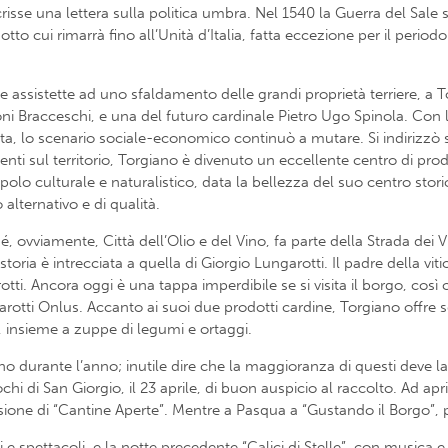
se una lettera sulla politica umbra. Nel 1540 la Guerra del Sale se
sotto cui rimarrà fino all’Unità d’Italia, fatta eccezione per il per
one assistette ad uno sfaldamento delle grandi proprietà terriere, a
 Bracceschi, e una del futuro cardinale Pietro Ugo Spinola. Con l’U
nta, lo scenario sociale-economico continuò a mutare. Si indirizzò
nti sul territorio, Torgiano è divenuto un eccellente centro di pro
olo culturale e naturalistico, data la bellezza del suo centro stor
alternativo e di qualità.
hé, ovviamente, Città dell’Olio e del Vino, fa parte della Strada dei
ia è intrecciata a quella di Giorgio Lungarotti. Il padre della vit
otti. Ancora oggi è una tappa imperdibile se si visita il borgo, così
rotti Onlus. Accanto ai suoi due prodotti cardine, Torgiano offre squ
a, insieme a zuppe di legumi e ortaggi.
o durante l’anno; inutile dire che la maggioranza di questi deve la 
chi di San Giorgio, il 23 aprile, di buon auspicio al raccolto. Ad apr
asione di “Cantine Aperte”. Mentre a Pasqua a “Gustando il Borgo”
i e spettacoli, e la notte precedente “Calici di Stelle”, con musica e 