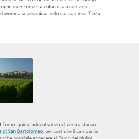
oprie opere grazie a colori diluiti con vino.
he lavorano la ceramica; nello stesso mese “Festa
el Forno, quindi addentratevi nel centro storico
a di San Bartolomeo
; per costruire il campanile
 anche possibile accedere al Parco dei Mulini,