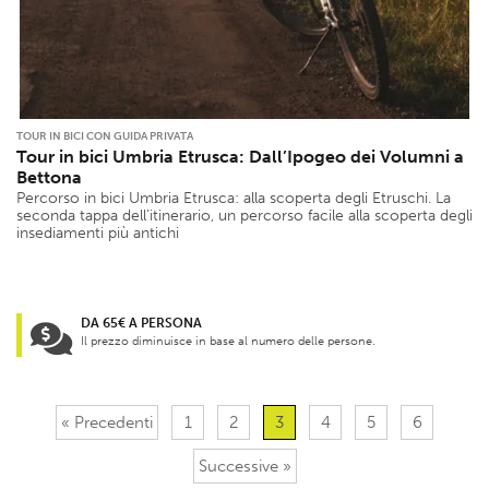
TOUR IN BICI CON GUIDA PRIVATA
Tour in bici Umbria Etrusca: Dall’Ipogeo dei Volumni a
Bettona
Percorso in bici Umbria Etrusca: alla scoperta degli Etruschi. La
seconda tappa dell’itinerario, un percorso facile alla scoperta degli
insediamenti più antichi
DA 65€ A PERSONA
Il prezzo diminuisce in base al numero delle persone.
« Precedenti
1
2
3
4
5
6
Successive »