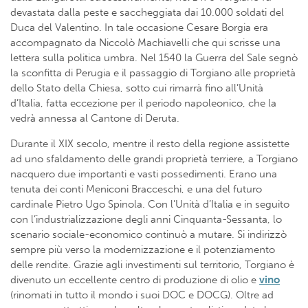
devastata dalla peste e saccheggiata dai 10.000 soldati del
Duca del Valentino. In tale occasione Cesare Borgia era
accompagnato da Niccolò Machiavelli che qui scrisse una
lettera sulla politica umbra. Nel 1540 la Guerra del Sale segnò
la sconfitta di Perugia e il passaggio di Torgiano alle proprietà
dello Stato della Chiesa, sotto cui rimarrà fino all’Unità
d’Italia, fatta eccezione per il periodo napoleonico, che la
vedrà annessa al Cantone di Deruta.
Durante il XIX secolo, mentre il resto della regione assistette
ad uno sfaldamento delle grandi proprietà terriere, a Torgiano
nacquero due importanti e vasti possedimenti. Erano una
tenuta dei conti Meniconi Bracceschi, e una del futuro
cardinale Pietro Ugo Spinola. Con l’Unità d’Italia e in seguito
con l’industrializzazione degli anni Cinquanta-Sessanta, lo
scenario sociale-economico continuò a mutare. Si indirizzò
sempre più verso la modernizzazione e il potenziamento
delle rendite. Grazie agli investimenti sul territorio, Torgiano è
divenuto un eccellente centro di produzione di olio e
vino
(rinomati in tutto il mondo i suoi DOC e DOCG). Oltre ad