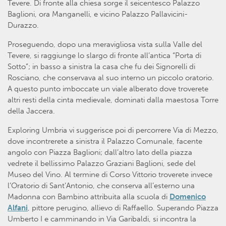
Tevere. Di fronte alla chiesa sorge il seicentesco Palazzo
Baglioni, ora Manganelli, e vicino Palazzo Pallavicini-
Durazzo.
Proseguendo, dopo una meravigliosa vista sulla Valle del
Tevere, si raggiunge lo slargo di fronte all’antica “Porta di
Sotto”; in basso a sinistra la casa che fu dei Signorelli di
Rosciano, che conservava al suo interno un piccolo oratorio.
A questo punto imboccate un viale alberato dove troverete
altri resti della cinta medievale, dominati dalla maestosa Torre
della Jaccera.
Exploring Umbria vi suggerisce poi di percorrere Via di Mezzo,
dove incontrerete a sinistra il Palazzo Comunale, facente
angolo con Piazza Baglioni; dall’altro lato della piazza
vedrete il bellissimo Palazzo Graziani Baglioni, sede del
Museo del Vino. Al termine di Corso Vittorio troverete invece
l’Oratorio di Sant’Antonio, che conserva all’esterno una
Madonna con Bambino attribuita alla scuola di
Domenico
Alfani
, pittore perugino, allievo di Raffaello. Superando Piazza
Umberto I e camminando in Via Garibaldi, si incontra la