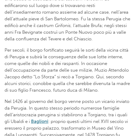
edificarono sul luogo dove si trovavano resti
dell’insediamento romano assieme ad alcune case, nell’area
dell’attuale pieve di San Bartolomeo. Fu la stessa Perugia che
edificò anche il
castrum Grifonis,
l’attuale Brufa; negli stessi
anni Fra Bevignate costruì un Ponte Nuovo poco più a valle
della confluenza del Tevere e del Chiascio.
Per secoli, il borgo fortificato seguirà le sorti della vicina città
di Perugia e subirà le conseguenze delle sue lotte interne,
come quelle dei nobili e dei raspanti. In occasione
dell’occupazione da parte delle sue milizie, Muzio Attendolo
Jacopo detto “Lo Sforza” si recò a Torgiano. Qui, secondo
alcuni storici, conobbe quella che sarebbe divenuta la madre
di suo figlio Francesco, futuro duca di Milano.
Nel 1426 al governo del borgo venne posto un vicario inviato
da Perugia. In questo stesso periodo numerose famiglie
dell’aristocrazia perugina si stabilirono a Torgiano, tra i quali
gli Ubaldi e i
Baglioni
: proprio questi ultimi nel XVII secolo vi
eressero il proprio palazzo, trasformato in Museo del Vino
dalla Lungarotti. Successivamente, nel 1478 Torgiano fu