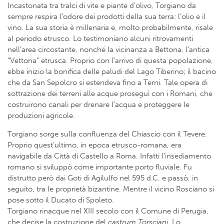
Incastonata tra tralci di vite e piante d’olivo, Torgiano da
sempre respira l’odore dei prodotti della sua terra: l’olio e il
vino. La sua storia è millenaria e, molto probabilmente, risale
al periodo etrusco. Lo testimoniano alcuni ritrovamenti
nell’area circostante, nonché la vicinanza a Bettona, l’antica
“Vettona” etrusca. Proprio con l’arrivo di questa popolazione,
ebbe inizio la bonifica delle paludi del Lago Tiberino; il bacino
che da San Sepolcro si estendeva fino a Terni. Tale opera di
sottrazione dei terreni alle acque proseguì con i Romani, che
costruirono canali per drenare l’acqua e proteggere le
produzioni agricole.
Torgiano sorge sulla confluenza del Chiascio con il Tevere.
Proprio quest’ultimo, in epoca etrusco-romana, era
navigabile da Città di Castello a Roma. Infatti l’insediamento
romano si sviluppò come importante porto fluviale. Fu
distrutto però dai Goti di Agilulfo nel 595 d.C. e passò, in
seguito, tra le proprietà bizantine. Mentre il vicino Rosciano si
pose sotto il Ducato di Spoleto.
Torgiano rinacque nel XIII secolo con il Comune di Perugia,
che decise la costruzione del
castrum Torsciani
. Lo