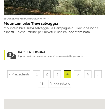
ESCURSIONE MTB CON GUIDA PRIVATA
Mountain bike Trevi selvaggia
Mountain bike Trevi selvaggia: la Campagna di Trevi che non ti
aspetti, un’escursione per uliveti e natura incontaminata.
DA 90€ A PERSONA
Il prezzo diminuisce in base al numero delle persone.
« Precedenti
1
2
3
4
5
6
…
11
Successive »