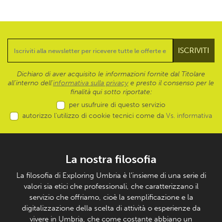
Dichiaro di aver acquisito le informazioni fornite dal Titolare
all’interno dell'
informativa sulla privacy
e presto il consenso per le
finalità qui sotto riportate:
per usufruire di questo servizio
autorizzo l’utilizzo di cookie tecnici come da
Vs. informativa
La nostra filosofia
La filosofia di Exploring Umbria è l’insieme di una serie di
valori sia etici che professionali, che caratterizzano il
servizio che offriamo, cioè la semplificazione e la
digitalizzazione della scelta di attività o esperienze da
vivere in Umbria, che come costante abbiano un