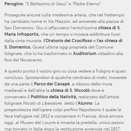
Perugino
: “
Il Battesimo di Gesù”
e
“Padre Eterno
“.
Proseguite ancora sulla medesima arteria, che nel frattempo
ha cambiato nome in Via Mazzini, ed arriverete alla piazza di
San Domenico. Qui si affacciano l’antichissima
chiesa di S.
Maria Infraportis,
che un tempo si trovava addirittura fuori
dalla cinta muraria,
l’Oratorio del Crocifisso
e
l’ex chiesa di
S. Domenico.
Quest’ultima oggi proprietà del Comune
folignate, che lo ha trasformato in
Auditorium
cittadino alla
fine del Novecento.
A questo punto il vostro giro su cosa vedere a Foligno è quasi
concluso. Spostandovi di qualche centinaio di metri, troverete
da una parte il
Parco dei Canapè
, a ridosso delle mura
medievali e dall’altra la
chiesa di S. Niccolò
dove è
conservato il
Polittico della Natività,
realizzato dall’artista
folignate
Nicolò di Liberatore
, detto l’
Alunno
. La
pregevolezza dell’opera colpì perfino Napoleone il quale la
fece trafugare nel 1812 e conservare in Francia, dove ancora
oggi, al Museo del Louvre è rimasta la predella, unico pezzo
mai tornato in Italia dopo la restituzione avvenuta nel 1817.