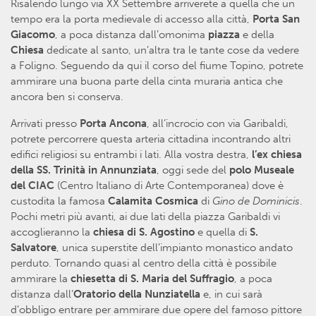
Risalendo lungo via XX Settembre arriverete a quella che un
tempo era la porta medievale di accesso alla città,
Porta San
Giacomo
, a poca distanza dall’omonima
piazza
e della
Chiesa
dedicate al santo, un’altra tra le tante cose da vedere
a Foligno. Seguendo da qui il corso del fiume Topino, potrete
ammirare una buona parte della cinta muraria antica che
ancora ben si conserva.
Arrivati presso
Porta Ancona
, all’incrocio con via Garibaldi,
potrete percorrere questa arteria cittadina incontrando altri
edifici religiosi su entrambi i lati. Alla vostra destra,
l’ex chiesa
della SS. Trinità in Annunziata
, oggi sede del
polo Museale
del CIAC
(Centro Italiano di Arte Contemporanea) dove è
custodita la famosa
Calamita Cosmica
di
Gino de Dominicis
.
Pochi metri più avanti, ai due lati della piazza Garibaldi vi
accoglieranno la
chiesa di S. Agostino
e quella di
S.
Salvatore
, unica superstite dell’impianto monastico andato
perduto. Tornando quasi al centro della città è possibile
ammirare la
chiesetta di S. Maria del Suffragio
, a poca
distanza dall’
Oratorio della Nunziatella
e, in cui sarà
d’obbligo entrare per ammirare due opere del famoso pittore