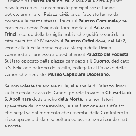
Partendo da
Piazza Repubblica
, cuore della città e punto
nevralgico da cui si diramano le principali vie cittadine,
potrete ammirare i Palazzi civili, le cui facciate fanno da
cornice alla piazza stessa. Tra cui: il
Palazzo Comunale,
che
conserva ancora l’originale torre merlata; il
Palazzo
Trinci,
ricordo della famiglia nobile che guidò le sorti della
città per tutto il XIV secolo; il
Palazzo Orfini
dove, nel 1472,
venne alla luce la prima copia a stampa della Divina
Commedia e, annesso a quest’ultimo il
Palazzo del Podestà
.
Sul lato opposto della piazza campeggia il
Duomo,
dedicato
a S. Feliciano patrono della città, collegato al Palazzo delle
Canoniche, sede del
Museo Capitolare Diocesano.
Se non voleste tralasciare nulla, alle spalle di Palazzo Trinci,
sulla piccola Piazza del Grano, potrete trovare la
Chiesetta di
S. Apollinare
detta anche
della Morte,
ma non fatevi
spaventare dal nome insolito, la sua funzione era tutt’altro
che negativa dal momento che i membri della Confraternita
si occupavano di dare sepoltura ed assistenza ai condannati
a morte.