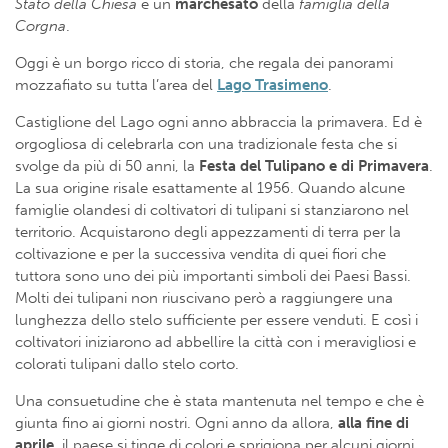
Stato della Chiesa
e un
marchesato
della
famiglia
della
Corgna
.
Oggi è un borgo ricco di storia, che regala dei panorami
mozzafiato su tutta l’area del
Lago Trasimeno
.
Castiglione del Lago ogni anno abbraccia la primavera. Ed è
orgogliosa di celebrarla con una tradizionale festa che si
svolge da più di 50 anni, la
Festa del Tulipano e di Primavera
.
La sua origine risale esattamente al 1956. Quando alcune
famiglie olandesi di coltivatori di tulipani si stanziarono nel
territorio. Acquistarono degli appezzamenti di terra per la
coltivazione e per la successiva vendita di quei fiori che
tuttora sono uno dei più importanti simboli dei Paesi Bassi.
Molti dei tulipani non riuscivano però a raggiungere una
lunghezza dello stelo sufficiente per essere venduti. E così i
coltivatori iniziarono ad abbellire la città con i meravigliosi e
colorati tulipani dallo stelo corto.
Una consuetudine che è stata mantenuta nel tempo e che è
giunta fino ai giorni nostri. Ogni anno da allora,
a
lla fine di
aprile
, il paese si tinge di colori e sprigiona per alcuni giorni