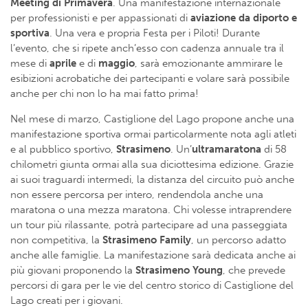
Meeting di Primavera
. Una manifestazione internazionale
per professionisti e per appassionati di
aviazione da diporto
e
sportiva
. Una vera e propria Festa per i Piloti! Durante
l’evento, che si ripete anch’esso con cadenza annuale tra il
mese di
aprile
e di
maggio
, sarà emozionante ammirare le
esibizioni acrobatiche dei partecipanti e volare sarà possibile
anche per chi non lo ha mai fatto prima!
Nel mese di marzo, Castiglione del Lago propone anche una
manifestazione sportiva ormai particolarmente nota agli atleti
e al pubblico sportivo,
Strasimeno
. Un’
ultramaratona
di 58
chilometri giunta ormai alla sua diciottesima edizione. Grazie
ai suoi traguardi intermedi, la distanza del circuito può anche
non essere percorsa per intero, rendendola anche una
maratona o una mezza maratona. Chi volesse intraprendere
un tour più rilassante, potrà partecipare ad una passeggiata
non competitiva, la
Strasimeno Family
, un percorso adatto
anche alle famiglie. La manifestazione sarà dedicata anche ai
più giovani proponendo la
Strasimeno Young
, che prevede
percorsi di gara per le vie del centro storico di Castiglione del
Lago creati per i giovani.