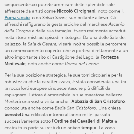
cinquecentesco potrete ammirare delle splendide sale
affrescate da artisti come
Niccolò Circignani
, noto come il
Pomarancio
, o da
Salvio Savini
, suo brillante allievo. Gli
affreschi raffigurano le gesta eroiche del marchese
Ascanio
della Corgna
e della sua famiglia. Eventi realmente accaduti
nella storia misti ad episodi mitologici. Da una delle Sale del
palazzo, la
Sala di Cesare
, vi sarà inoltre possibile percorrere
un camminamento coperto, che vi porterà direttamente a un
altro importante sito di Castiglione del Lago, la
Fortezza
Medievale
, nota anche come
Rocca del Leone
.
Per la sua posizione strategica, le sue torri circolari e per la
robustezza che la caratterizzava, è stata considerata una tra
le roccaforti europee cinquecentesche più difficili da
espugnare. Tuttora è ammirabile la sua maestosa bellezza.
Meriterà una vostra visita anche l’
Abbazia di San Cristoforo
,
conosciuta anche come
Badia San Cristoforo
. Una chiesa
benedettina
edificata intorno all’anno mille, passata
successivamente sotto l’
Ordine dei Cavalieri di Malta
e
costruita in parte sui resti di un antico
tempio
. La zona