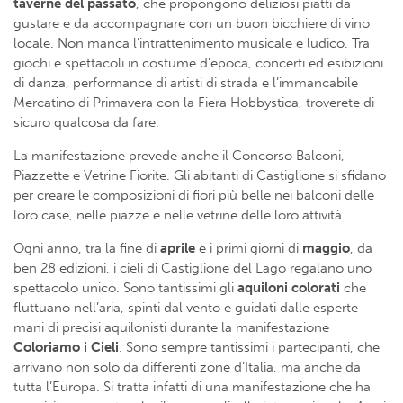
taverne del passato
, che propongono deliziosi piatti da
gustare e da accompagnare con un buon bicchiere di vino
locale. Non manca l’intrattenimento musicale e ludico. Tra
giochi e spettacoli in costume d’epoca, concerti ed esibizioni
di danza, performance di artisti di strada e l’immancabile
Mercatino di Primavera con la Fiera Hobbystica, troverete di
sicuro qualcosa da fare.
La manifestazione prevede anche il Concorso Balconi,
Piazzette e Vetrine Fiorite. Gli abitanti di Castiglione si sfidano
per creare le composizioni di fiori più belle nei balconi delle
loro case, nelle piazze e nelle vetrine delle loro attività.
Ogni anno, tra la fine di
aprile
e i primi giorni di
maggio
, da
ben 28 edizioni, i cieli di Castiglione del Lago regalano uno
spettacolo unico. Sono tantissimi gli
aquiloni colorati
che
fluttuano nell’aria, spinti dal vento e guidati dalle esperte
mani di precisi aquilonisti durante la manifestazione
Coloriamo i Cieli
. Sono sempre tantissimi i partecipanti, che
arrivano non solo da differenti zone d’Italia, ma anche da
tutta l’Europa. Si tratta infatti di una manifestazione che ha