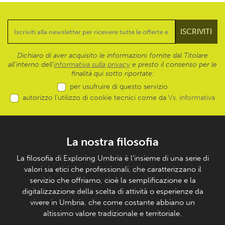
Dichiaro di aver acquisito le informazioni fornite dal Titolare
all’interno dell'
informativa sulla privacy
e presto il consenso per le
finalità qui sotto riportate:
per usufruire di questo servizio
autorizzo l’utilizzo di cookie tecnici come da
Vs. informativa
La nostra filosofia
La filosofia di Exploring Umbria è l’insieme di una serie di
valori sia etici che professionali, che caratterizzano il
servizio che offriamo, cioè la semplificazione e la
digitalizzazione della scelta di attività o esperienze da
vivere in Umbria, che come costante abbiano un
altissimo valore tradizionale e territoriale.