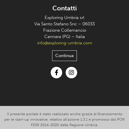
Contatti
Exploring Umbria srl
Via Santo Stefano Snc – 06033
Frazione Collemancio
Cannara (PG) – Italia
info@exploring-umbria.com
Continua
Facebook
Instagram
Il presente portale è stato realizzato anche grazie al finanziamento
per le start-up innovative, relativo all’azione 1.3.1 e promosso dal POR
FESR 2014-2020 della Regione Umbria.