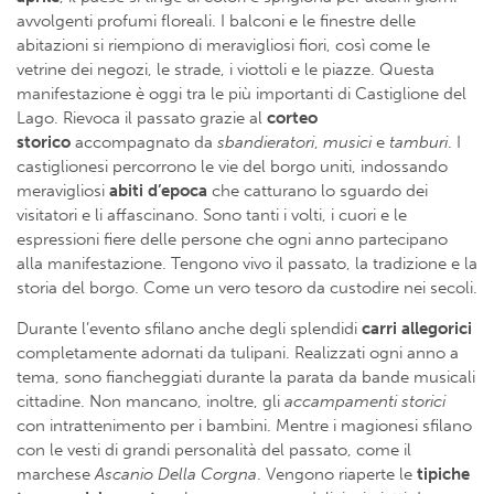
avvolgenti profumi floreali. I balconi e le finestre delle
abitazioni si riempiono di meravigliosi fiori, così come le
vetrine dei negozi, le strade, i viottoli e le piazze. Questa
manifestazione è oggi tra le più importanti di Castiglione del
Lago. Rievoca il passato grazie al
corteo
storico
accompagnato da
sbandieratori
,
musici
e
tamburi
. I
castiglionesi percorrono le vie del borgo uniti, indossando
meravigliosi
abiti d’epoca
che catturano lo sguardo dei
visitatori e li affascinano. Sono tanti i volti, i cuori e le
espressioni fiere delle persone che ogni anno partecipano
alla manifestazione. Tengono vivo il passato, la tradizione e la
storia del borgo. Come un vero tesoro da custodire nei secoli.
Durante l’evento sfilano anche degli splendidi
carri allegorici
completamente adornati da tulipani. Realizzati ogni anno a
tema, sono fiancheggiati durante la parata da bande musicali
cittadine. Non mancano, inoltre, gli
accampamenti storici
con intrattenimento per i bambini. Mentre i magionesi sfilano
con le vesti di grandi personalità del passato, come il
marchese
Ascanio Della Corgna
. Vengono riaperte le
tipiche