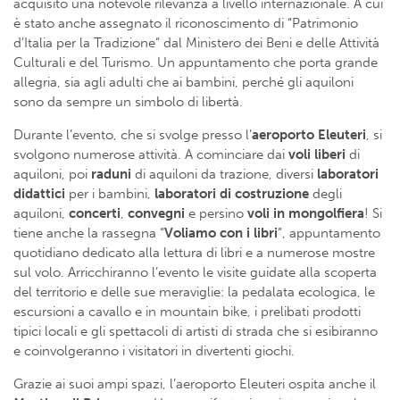
acquisito una notevole rilevanza a livello internazionale. A cui
è stato anche assegnato il riconoscimento di “Patrimonio
d’Italia per la Tradizione” dal Ministero dei Beni e delle Attività
Culturali e del Turismo. Un appuntamento che porta grande
allegria, sia agli adulti che ai bambini, perché gli aquiloni
sono da sempre un simbolo di libertà.
Durante l’evento, che si svolge presso l’
aeroporto Eleuteri
, si
svolgono numerose attività. A cominciare dai
voli liberi
di
aquiloni, poi
raduni
di aquiloni da trazione, diversi
laboratori
didattici
per i bambini,
laboratori di costruzione
degli
aquiloni,
concerti
,
convegni
e persino
voli in mongolfiera
! Si
tiene anche la rassegna “
Voliamo con i libri
”, appuntamento
quotidiano dedicato alla lettura di libri e a numerose mostre
sul volo. Arricchiranno l’evento le visite guidate alla scoperta
del territorio e delle sue meraviglie: la pedalata ecologica, le
escursioni a cavallo e in mountain bike, i prelibati prodotti
tipici locali e gli spettacoli di artisti di strada che si esibiranno
e coinvolgeranno i visitatori in divertenti giochi.
Grazie ai suoi ampi spazi, l’aeroporto Eleuteri ospita anche il