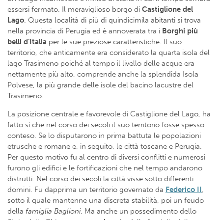
essersi fermato. Il meraviglioso borgo di
Castiglione del
Lago
. Questa località di più di quindicimila abitanti si trova
nella provincia di Perugia ed è annoverata tra i
Borghi più
belli d’Italia
per le sue preziose caratteristiche. Il suo
territorio, che anticamente era considerato la quarta isola del
lago Trasimeno poiché al tempo il livello delle acque era
nettamente più alto, comprende anche la splendida Isola
Polvese, la più grande delle isole del bacino lacustre del
Trasimeno.
La posizione centrale e favorevole di Castiglione del Lago, ha
fatto sì che nel corso dei secoli il suo territorio fosse spesso
conteso. Se lo disputarono in prima battuta le popolazioni
etrusche e romane e, in seguito, le città toscane e Perugia.
Per questo motivo fu al centro di diversi conflitti e numerosi
furono gli edifici e le fortificazioni che nel tempo andarono
distrutti. Nel corso dei secoli la città visse sotto differenti
domini. Fu dapprima un territorio governato da
Federico II
,
sotto il quale mantenne una discreta stabilità, poi un feudo
della
famiglia Baglioni
. Ma anche un possedimento dello