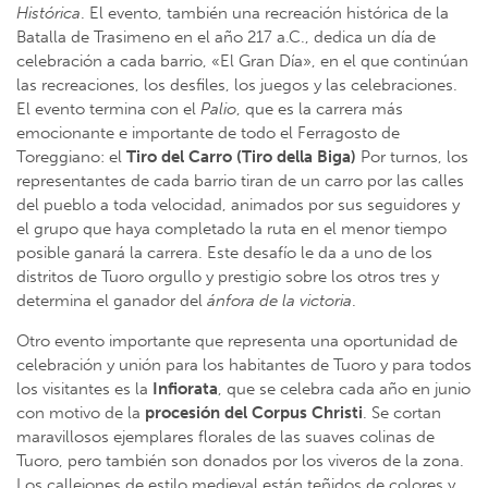
Histórica
. El evento, también una recreación histórica de la
Batalla de Trasimeno en el año 217 a.C., dedica un día de
celebración a cada barrio, «El Gran Día», en el que continúan
las recreaciones, los desfiles, los juegos y las celebraciones.
El evento termina con el
Palio
, que es la carrera más
emocionante e importante de todo el Ferragosto de
Toreggiano: el
Tiro del Carro (Tiro della Biga)
Por turnos, los
representantes de cada barrio tiran de un carro por las calles
del pueblo a toda velocidad, animados por sus seguidores y
el grupo que haya completado la ruta en el menor tiempo
posible ganará la carrera. Este desafío le da a uno de los
distritos de Tuoro orgullo y prestigio sobre los otros tres y
determina el ganador del
ánfora de la victoria
.
Otro evento importante que representa una oportunidad de
celebración y unión para los habitantes de Tuoro y para todos
los visitantes es la
Infiorata
, que se celebra cada año en junio
con motivo de la
procesión del Corpus Christi
. Se cortan
maravillosos ejemplares florales de las suaves colinas de
Tuoro, pero también son donados por los viveros de la zona.
Los callejones de estilo medieval están teñidos de colores y