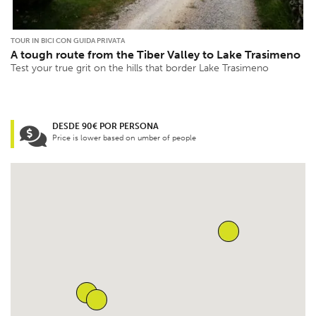
TOUR IN BICI CON GUIDA PRIVATA
A tough route from the Tiber Valley to Lake Trasimeno
Test your true grit on the hills that border Lake Trasimeno
DESDE 90€ POR PERSONA
Price is lower based on umber of people