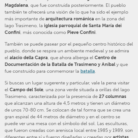
Magdalena
, que fue construida posteriormente. El pueblo
también te ofrecerá una visión de lo que ha sido el ejemplo
más importante de
arquitectura románica
en la zona del
lago Trasimeno, la
iglesia parroquial de Santa María dei
Confini
, más conocida como
Pieve Confini
.
También se puede pasear por el pequeño centro histórico del
pueblo, donde se respira un ambiente medieval y se admira
el
alacio della Capra
, que ahora alberga el
Centro de
Documentación de la Batalla de Trasimeno y Aníbal
y que
fue construido para conmemorar la
batalla
.
Si buscas un lugar sugerente y particular, vale la pena visitar
el
Campo del Sole
, una zona verde situada a orillas del lago
Trasimeno, caracterizada por la presencia de
27 columnas
que alcanzan una altura de 4,5 metros y tienen un diámetro
de unos 70-80 cm. Se colocan de tal forma que se crea una
gran espiral de 44 metros de diámetro y en el centro se
puede ver una mesa con el símbolo del sol. Las esculturas,
que fueron creadas con arenisca local entre 1985 y 1989, son
diferentes entre sí y fueron diseñadas y creadas por
artistas