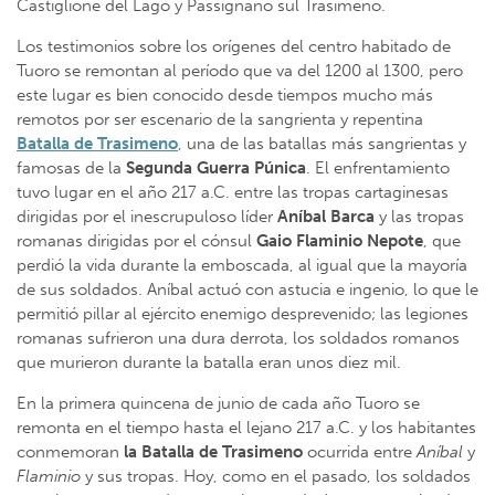
Castiglione del Lago y Passignano sul Trasimeno.
Los testimonios sobre los orígenes del centro habitado de
Tuoro se remontan al período que va del 1200 al 1300, pero
este lugar es bien conocido desde tiempos mucho más
remotos por ser escenario de la sangrienta y repentina
Batalla de Trasimeno
, una de las batallas más sangrientas y
famosas de la
Segunda Guerra Púnica
. El enfrentamiento
tuvo lugar en el año 217 a.C. entre las tropas cartaginesas
dirigidas por el inescrupuloso líder
Aníbal Barca
y las tropas
romanas dirigidas por el cónsul
Gaio
Flaminio Nepote
, que
perdió la vida durante la emboscada, al igual que la mayoría
de sus soldados. Aníbal actuó con astucia e ingenio, lo que le
permitió pillar al ejército enemigo desprevenido; las legiones
romanas sufrieron una dura derrota, los soldados romanos
que murieron durante la batalla eran unos diez mil.
En la primera quincena de junio de cada año Tuoro se
remonta en el tiempo hasta el lejano 217 a.C. y los habitantes
conmemoran
la Batalla de Trasimeno
ocurrida entre
Aníbal
y
Flaminio
y sus tropas. Hoy, como en el pasado, los soldados