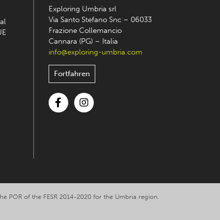
Exploring Umbria srl
Via Santo Stefano Snc – 06033
al
Frazione Collemancio
UE
Cannara (PG) – Italia
info@exploring-umbria.com
Fortfahren
Facebook
Instagram
y the POR of the FESR 2014-2020 for the Umbria region.