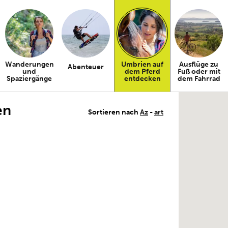
Wanderungen
Umbrien auf
Ausflüge zu
Abenteuer
und
dem Pferd
Fuß oder mit
Spaziergänge
entdecken
dem Fahrrad
en
Sortieren nach
Az
-
art