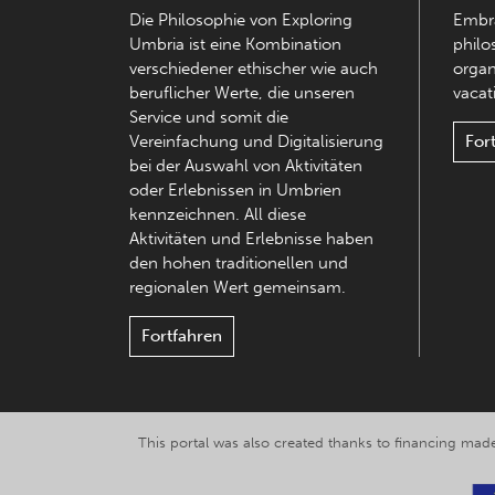
Die Philosophie von Exploring
Embra
Umbria ist eine Kombination
philo
verschiedener ethischer wie auch
organ
beruflicher Werte, die unseren
vacati
Service und somit die
Vereinfachung und Digitalisierung
For
bei der Auswahl von Aktivitäten
oder Erlebnissen in Umbrien
kennzeichnen. All diese
Aktivitäten und Erlebnisse haben
den hohen traditionellen und
regionalen Wert gemeinsam.
Fortfahren
This portal was also created thanks to financing made