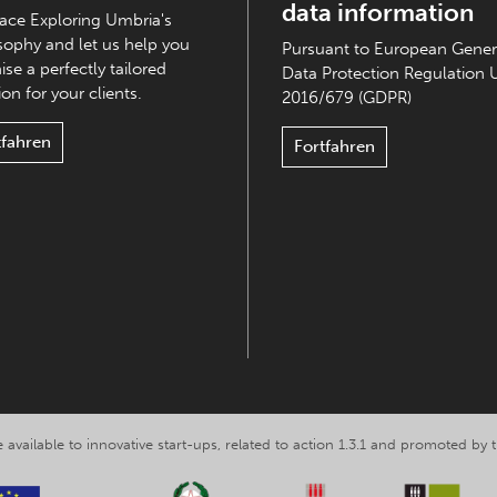
data information
ce Exploring Umbria's
sophy and let us help you
Pursuant to European Gener
ise a perfectly tailored
Data Protection Regulation 
on for your clients.
2016/679 (GDPR)
tfahren
Fortfahren
 available to innovative start-ups, related to action 1.3.1 and promoted b