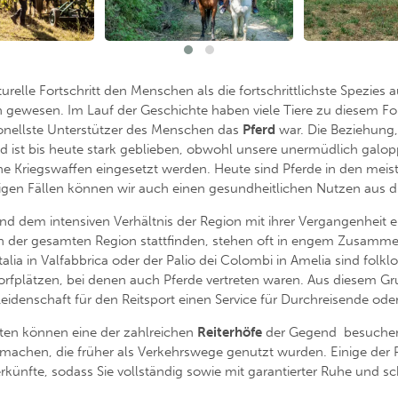
elle Fortschritt den Menschen als die fortschrittlichste Spezies a
gewesen. Im Lauf der Geschichte haben viele Tiere zu diesem For
ionellste Unterstützer des Menschen das
Pferd
war. Die Beziehung, 
d ist bis heute stark geblieben, obwohl unsere unermüdlich galo
che Kriegswaffen eingesetzt werden. Heute sind Pferde in den meis
igen Fällen können wir auch einen gesundheitlichen Nutzen aus di
d dem intensiven Verhältnis der Region mit ihrer Vergangenheit e
ich in der gesamten Region stattfinden, stehen oft in engem Zusam
’Italia in Valfabbrica oder der Palio dei Colombi in Amelia sind folk
orfplätzen, bei denen auch Pferde vertreten waren. Aus diesem Gr
 Leidenschaft für den Reitsport einen Service für Durchreisende o
rten können eine der zahlreichen
Reiterhöfe
der Gegend besuchen 
achen, die früher als Verkehrswege genutzt wurden. Einige der 
künfte, sodass Sie vollständig sowie mit garantierter Ruhe und s