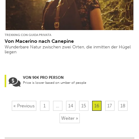
TREKKING CON GUIDA PRIVATA
Von Macerino nach Canepine
Wunderbare Natur zwischen zwei Orten, die inmitten der Hügel
liegen
VON 90€ PRO PERSON
Price is lower based on umber of people
« Previous
1
…
14
15
16
17
18
Weiter »