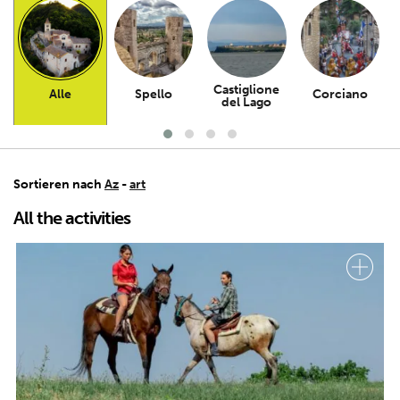
Castiglione
Alle
Spello
Corciano
del Lago
Sortieren nach
Az
-
art
All the activities