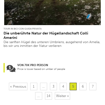
TOUR IN BICI CON GUIDA PRIVATA
Die unberührte Natur der Hügellandschaft Colli
Amerini
Die sanften Hügel des unteren Umbriens, ausgehend von Amelia,
bis wir uns inmitten der Natur verlieren
VON 70€ PRO PERSON
Price is lower based on umber of people
« Previous
1
…
3
4
5
6
7
…
14
Weiter »