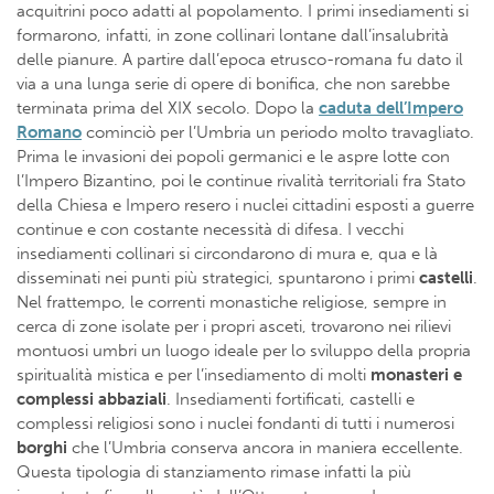
acquitrini poco adatti al popolamento. I primi insediamenti si
formarono, infatti, in zone collinari lontane dall’insalubrità
delle pianure. A partire dall’epoca etrusco-romana fu dato il
via a una lunga serie di opere di bonifica, che non sarebbe
terminata prima del XIX secolo. Dopo la
caduta dell’Impero
Romano
cominciò per l’Umbria un periodo molto travagliato.
Prima le invasioni dei popoli germanici e le aspre lotte con
l’Impero Bizantino, poi le continue rivalità territoriali fra Stato
della Chiesa e Impero resero i nuclei cittadini esposti a guerre
continue e con costante necessità di difesa. I vecchi
insediamenti collinari si circondarono di mura e, qua e là
disseminati nei punti più strategici, spuntarono i primi
castelli
.
Nel frattempo, le correnti monastiche religiose, sempre in
cerca di zone isolate per i propri asceti, trovarono nei rilievi
montuosi umbri un luogo ideale per lo sviluppo della propria
spiritualità mistica e per l’insediamento di molti
monasteri e
complessi abbaziali
. Insediamenti fortificati, castelli e
complessi religiosi sono i nuclei fondanti di tutti i numerosi
borghi
che l’Umbria conserva ancora in maniera eccellente.
Questa tipologia di stanziamento rimase infatti la più