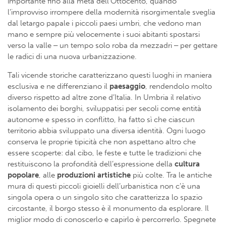
importante fino alla metà dell’Ottocento, quando
l’improvviso irrompere della modernità risorgimentale sveglia
dal letargo papale i piccoli paesi umbri, che vedono man
mano e sempre più velocemente i suoi abitanti spostarsi
verso la valle ‒ un tempo solo roba da mezzadri ‒ per gettare
le radici di una nuova urbanizzazione.
Tali vicende storiche caratterizzano questi luoghi in maniera
esclusiva e ne differenziano il
paesaggio
, rendendolo molto
diverso rispetto ad altre zone d’Italia. In Umbria il relativo
isolamento dei borghi, sviluppatisi per secoli come entità
autonome e spesso in conflitto, ha fatto sì che ciascun
territorio abbia sviluppato una diversa identità. Ogni luogo
conserva le proprie tipicità che non aspettano altro che
essere scoperte: dal cibo, le feste e tutte le tradizioni che
restituiscono la profondità dell’espressione della
cultura
popolare
, alle
produzioni artistiche
più colte. Tra le antiche
mura di questi piccoli gioielli dell’urbanistica non c’è una
singola opera o un singolo sito che caratterizza lo spazio
circostante, il borgo stesso è il monumento da esplorare. Il
miglior modo di conoscerlo e capirlo è percorrerlo. Spegnete