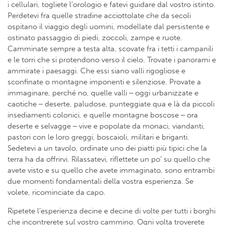
i cellulari, togliete l’orologio e fatevi guidare dal vostro istinto.
Perdetevi fra quelle stradine acciottolate che da secoli
ospitano il viaggio degli uomini, modellate dal persistente e
ostinato passaggio di piedi, zoccoli, zampe e ruote.
Camminate sempre a testa alta, scovate fra i tetti i campanili
e le torri che si protendono verso il cielo. Trovate i panorami e
ammirate i paesaggi. Che essi siano valli rigogliose e
sconfinate o montagne imponenti e silenziose. Provate a
immaginare, perché no, quelle valli ‒ oggi urbanizzate e
caotiche ‒ deserte, paludose, punteggiate qua e là da piccoli
insediamenti colonici, e quelle montagne boscose ‒ ora
deserte e selvagge ‒ vive e popolate da monaci, viandanti,
pastori con le loro greggi, boscaioli, militari e briganti.
Sedetevi a un tavolo, ordinate uno dei piatti più tipici che la
terra ha da offrirvi. Rilassatevi, riflettete un po’ su quello che
avete visto e su quello che avete immaginato, sono entrambi
due momenti fondamentali della vostra esperienza. Se
volete, ricominciate da capo.
Ripetete l’esperienza decine e decine di volte per tutti i borghi
che incontrerete sul vostro cammino. Ogni volta troverete