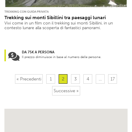
TREKKING CON GUIDA PRIVATA
Trekking sui monti Sibillini tra paesaggi lunari
Vivi come in un film con il trekking sui monti Sibillini, in un
contesto lunare alla scoperta di fantastici panorami.
DA 75€ A PERSONA
Il prezzo diminuisce in base al numero delle persone.
« Precedenti
1
2
3
4
…
17
Successive »